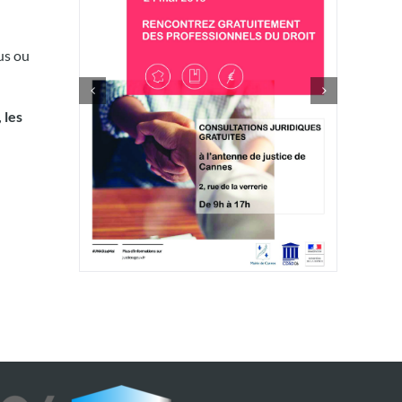
us ou
 les