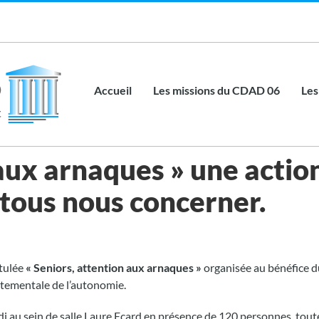
Accueil
Les missions du CDAD 06
Les
aux arnaques » une action
 tous nous concerner.
itulée
« Seniors, attention aux arnaques »
organisée au bénéfice du
tementale de l’autonomie.
di au sein de salle Laure Ecard en présence de 120 personnes, toutes